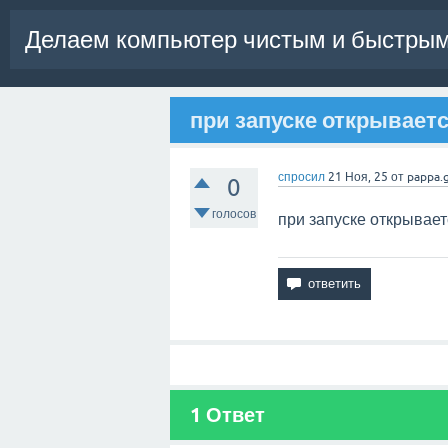
Делаем компьютер чистым и быстрым
при запуске открываетс
спросил
21 Ноя, 25
от
pappa.
0
голосов
при запуске открывает
1
Ответ