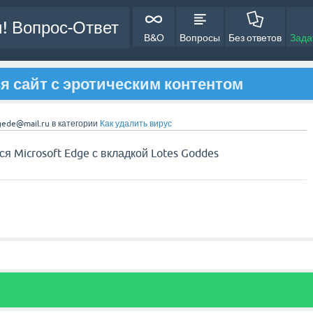
! Вопрос-Ответ
В&О
Вопросы
Без ответов
Зада
я сайт с эротическим контентом
gede@mail.ru
в категории
Как удалить вирус
ся Microsoft Edge с вкладкой Lotes Goddes