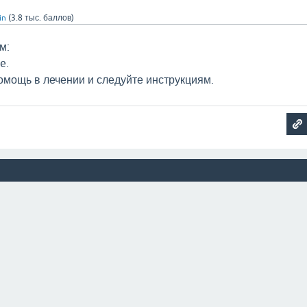
in
(
3.8 тыс.
баллов)
м:
e.
омощь в лечении и следуйте инструкциям.