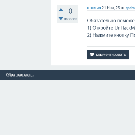
ответил
21 Ноя, 25
от
qadm
0
голосов
Обязательно поможе
1) Откройте UnHackM
2) Нажмите кнопку П
Обратная связь