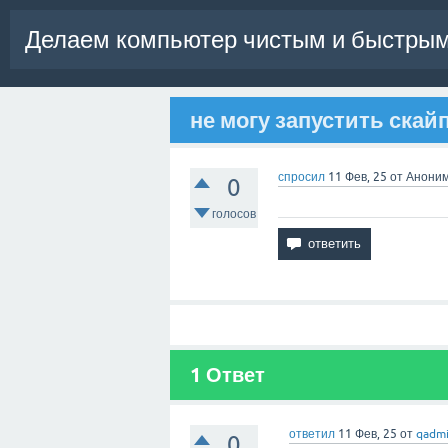
Делаем компьютер чистым и быстрым
не могу запустить скай
спросил
11 Фев, 25
от
Анони
0
голосов
1
Ответ
ответил
11 Фев, 25
от
qadm
0