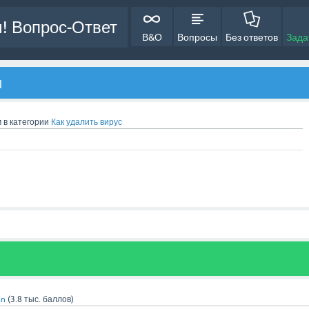
! Вопрос-Ответ
В&О
Вопросы
Без ответов
Зада
п
м
в категории
Как удалить вирус
in
(
3.8 тыс.
баллов)