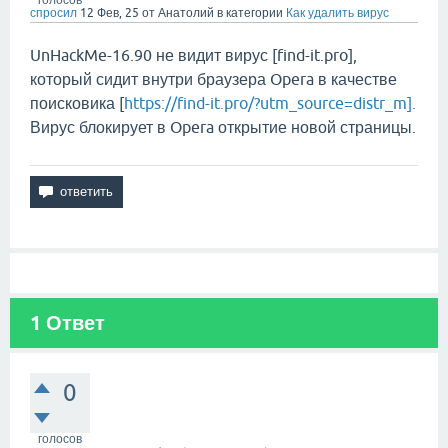
голосов
спросил
12 Фев, 25
от
Анатолий
в категории
Как удалить вирус
UnHackMe-16.90 не видит вирус [find-it.pro],
который сидит внутри браузера Opera в качестве
поисковика [
https://find-it.pro/?utm_source=distr_m].
Вирус блокирует в Opera открытие новой страницы.
1
Ответ
0
голосов