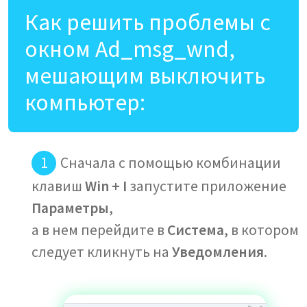
Как решить проблемы с
окном Ad_msg_wnd,
мешающим выключить
компьютер:
Сначала с помощью комбинации
клавиш
Win + I
запустите приложение
Параметры
,
а в нем перейдите в
Система
, в котором
следует кликнуть на
Уведомления
.