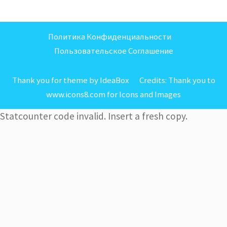
Политика Конфиденциальности
Пользовательское Соглашение
Thank you for theme by IdeaBox Credits:
Thank you to
www.icons8.com for Icons
and
Images
Statcounter code invalid. Insert a fresh copy.