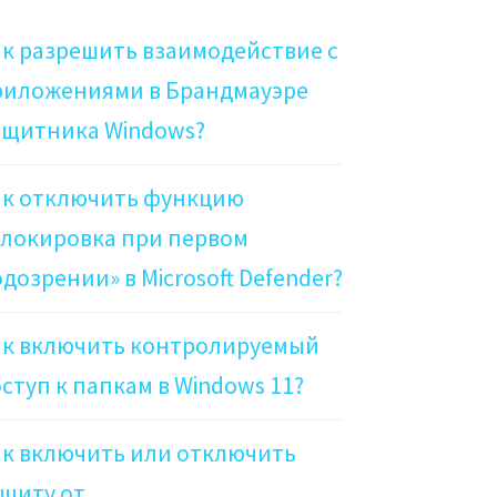
к разрешить взаимодействие с
риложениями в Брандмауэре
ащитника Windows?
ак отключить функцию
локировка при первом
дозрении» в Microsoft Defender?
ак включить контролируемый
ступ к папкам в Windows 11?
к включить или отключить
щиту от