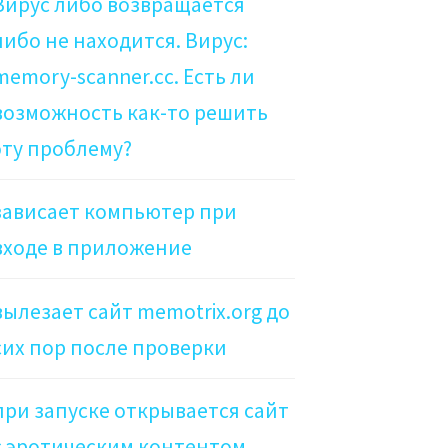
Вирус либо возвращается
либо не находится. Вирус:
memory-scanner.cc. Есть ли
возможность как-то решить
эту проблему?
зависает компьютер при
входе в приложение
вылезает сайт memotrix.org до
сих пор после проверки
при запуске открывается сайт
с эротическим контентом