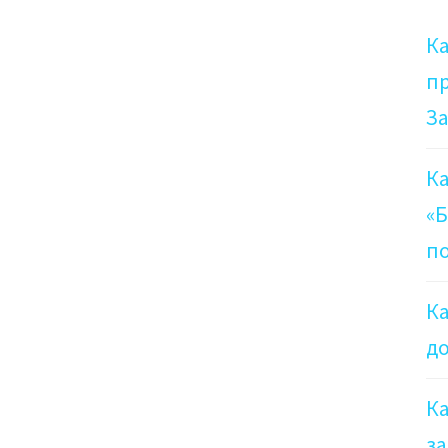
Ка
п
З
К
«Б
по
К
до
Ка
за