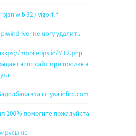
rojan wib 32 / vigorf. f
apiwindriver не могу удалить
hxxps://mobiletips.in/MT2.php
выдает этот сайт при посике в
гугл
Задолбала эта штука infird.com
цп 100% помогите пожалуйста
вирусы не