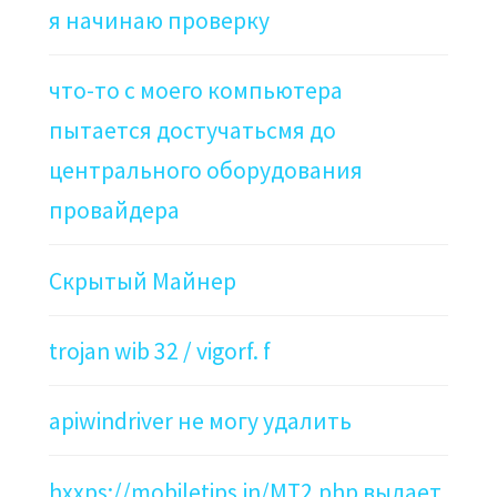
я начинаю проверку
что-то с моего компьютера
пытается достучатьсмя до
центрального оборудования
провайдера
Скрытый Майнер
trojan wib 32 / vigorf. f
apiwindriver не могу удалить
hxxps://mobiletips.in/MT2.php выдает