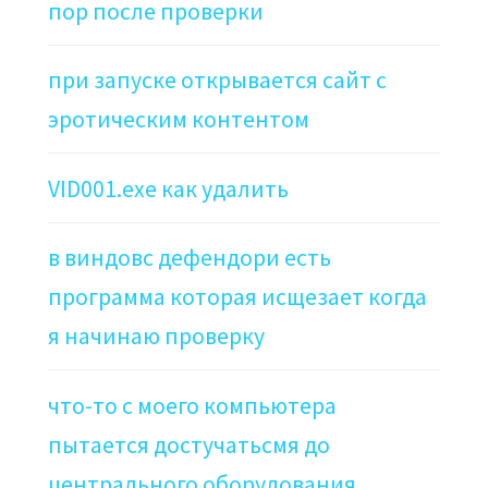
пор после проверки
при запуске открывается сайт с
эротическим контентом
VID001.exe как удалить
в виндовс дефендори есть
программа которая исщезает когда
я начинаю проверку
что-то с моего компьютера
пытается достучатьсмя до
центрального оборудования