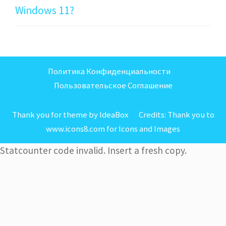
Windows 11?
Политика Конфиденциальности
Пользовательское Соглашение
Thank you for theme by IdeaBox Credits:
Thank you to
www.icons8.com for Icons
and
Images
Statcounter code invalid. Insert a fresh copy.